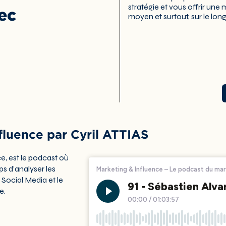
stratégie et vous offrir une 
vec
moyen et surtout, sur le lon
luence par Cyril ATTIAS
ce
, est le podcast où
s d’analyser les
 Social Media et le
ce
.