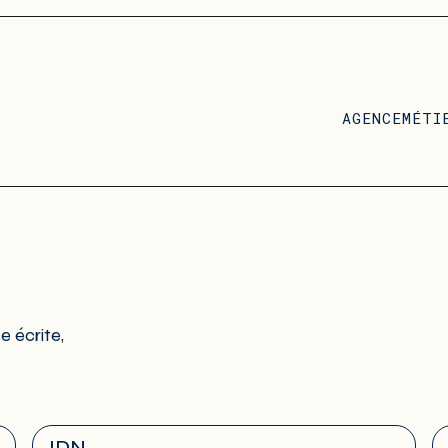
AGENCE
MÉTI
e écrite,
JDN