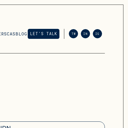
ERS
CAS
BLOG
LET'S TALK
TW
IN
IG
LET'S TALK
JDN