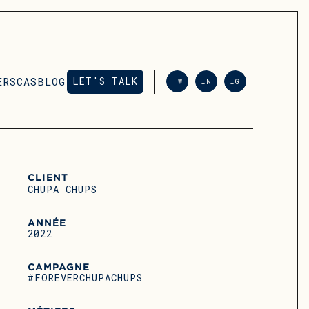
ERS
CAS
BLOG
LET'S TALK
TW
IN
IG
LET'S TALK
CLIENT
CHUPA CHUPS
ANNÉE
2022
CAMPAGNE
#FOREVERCHUPACHUPS