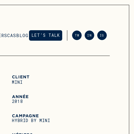
ERS
CAS
BLOG
LET'S TALK
TW
IN
IG
LET'S TALK
CLIENT
MINI
ANNÉE
2018
CAMPAGNE
HYBRID BY MINI