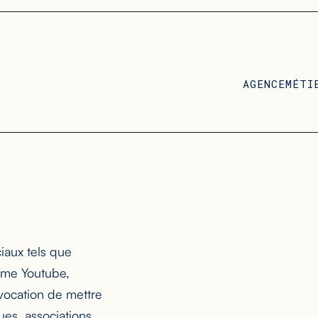
AGENCE
MÉTI
iaux tels que
mme Youtube,
 vocation de mettre
ues, associations,