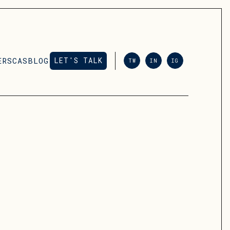
ERS
CAS
BLOG
LET'S TALK
TW
IN
IG
LET'S TALK